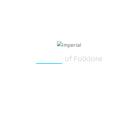
BIENVENUE SUR
Faculty
|
of Folklore
MUSÉE
BOUTIQUE