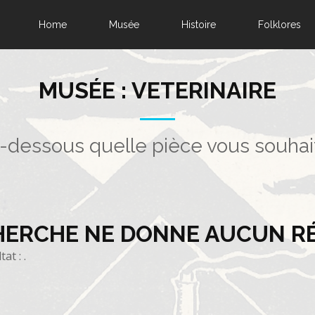
Home
Musée
Histoire
Folklores
MUSÉE : VETERINAIRE
i-dessous quelle pièce vous souhai
HERCHE NE DONNE AUCUN R
t : .