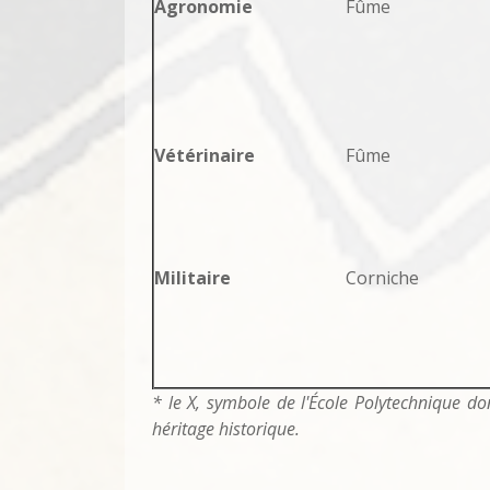
Agronomie
Fûme
Vétérinaire
Fûme
Militaire
Corniche
* le X, symbole de l'École Polytechnique don
héritage historique.