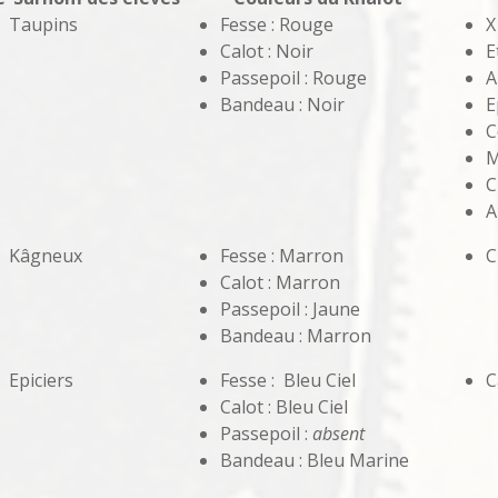
Taupins
Fesse : Rouge
X
Calot : Noir
E
Passepoil : Rouge
A
Bandeau : Noir
E
C
M
C
A
Kâgneux
Fesse : Marron
C
Calot : Marron
Passepoil : Jaune
Bandeau : Marron
Epiciers
Fesse : Bleu Ciel
C
Calot : Bleu Ciel
Passepoil :
absent
Bandeau : Bleu Marine