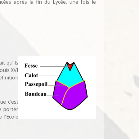
cées après la fin du Lycée, une fois le
E
it qu’ils
ouis XVI
finition
ue c’est
de porter
e l’Ecole