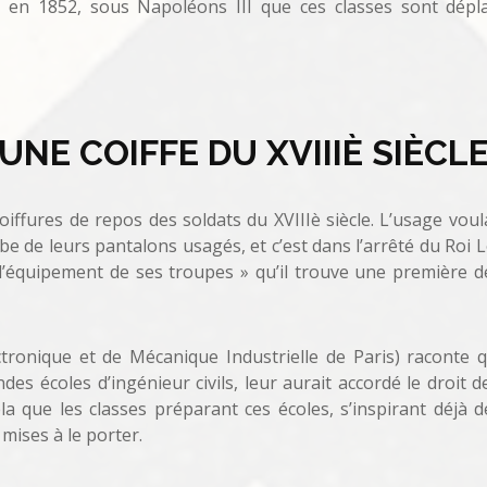
t en 1852, sous Napoléons III que ces classes sont dépla
UNE COIFFE DU XVIIIÈ SIÈCL
iffures de repos des soldats du XVIIIè siècle. L’usage voula
be de leurs pantalons usagés, et c’est dans l’arrêté du Roi L
 l’équipement de ses troupes » qu’il trouve une première dé
lectronique et de Mécanique Industrielle de Paris) raconte q
des écoles d’ingénieur civils, leur aurait accordé le droit 
ela que les classes préparant ces écoles, s’inspirant déjà d
mises à le porter.