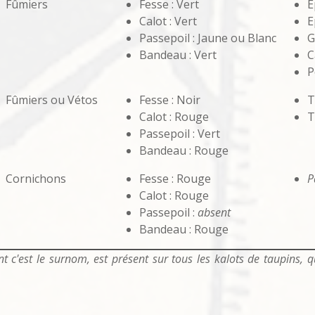
Fûmiers
Fesse : Vert
E
Calot : Vert
E
Passepoil : Jaune ou Blanc
G
Bandeau : Vert
C
P
Fûmiers ou Vétos
Fesse : Noir
T
Calot : Rouge
T
Passepoil : Vert
Bandeau : Rouge
Cornichons
Fesse : Rouge
P
Calot : Rouge
Passepoil :
absent
Bandeau : Rouge
t c'est le surnom, est présent sur tous les kalots de taupins, 